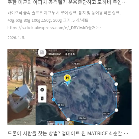
주한 미군의 아파치 공격헬기 운용중단하고 모하비 무인기로 대체
바이오닉 금속 슬로우 지그 낚시 루어 싱크, 참치 및 농어용 빠른 싱크,
40g,60g,80g,100g,150g, 200g 크기, 5 개/세트
https://s.click.aliexpress.com/e/_DBYtwkD출처:
https://richcat.tistory.com/304124 [리치캣의 현재 그리고 미래:티
2026. 1. 5.
스토리] 5Pcs/Set Bionic Metal Slow Jig Fishing Lure Sinks
Quickly for Tuna and Bass - Available in 40g,60g,80g,100g,150g
and 200g SizesSmarter Shopping, Better Living!
Aliexpress.comwww.aliexpress.com 야케다 군용 멀티캠 아라이드
카모 전술 ..
드론이 사람을 찾는 방법? 업데이트 된 MATRICE 4 순찰 경로 테스트!