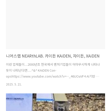
논란이 일었기 때문입니다. 💡 안두릴 창업자의 해명과 작동 방식에 대한
추가 정보는 무엇인가요?안두릴 창업자 팔머 키는 해당 영상이 "이른 다
섯 개의 드론을 대상으로 실제 테스트 상황을 찍은 것"이라고 해명했지
만,..
니어스랩 NEARthLAB. 카이든 KAiDEN, 자이든, XAiDEN
이런 업체들이...2000년초 한국에서 벤처기업들이 어마무시하게 나타나
듯이 나타난다면....^&^ KAiDEN Con-
opshttps://www.youtube.com/watch?v=--_46UOaVF4 AI기반 정
찰 드론 · 하드킬 드론 · 가성비 킬러 드론 등 니어스랩의 다양한 드론 무
2025. 5. 21.
기체계! 2025 드론쇼 코리아 현장 취재
https://www.youtube.com/watch?v=ScAd7YhrkS0