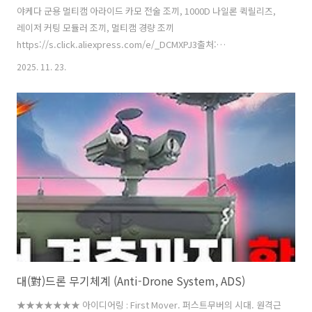
야케다 군용 멀티캠 아라이드 카모 전술 조끼, 1000D 나일론 퀵릴리즈,
레이저 커팅 모듈러 조끼, 멀티캠 경량 조끼
https://s.click.aliexpress.com/e/_DCMXPJ3출처:
https://richcat.tistory.com/20005 [리치캣의 현재 그리고 미래:티스
2025. 11. 23.
토리] YAKEDA Light Weight Quick Release Combat Plate Carrier
1000D Nylon Molle Chaleco Tactico Tactical Vest MC Arid
CamoSmarter Shopping, Better Living!
Aliexpress.comwww.aliexpress.com UI, UX에 대한 연구 그리고 당
연하지만 수색하는 알고리즘에 대한 연구가 필요.동..
대(對)드론 무기체계 (Anti-Drone System, ADS)
★★★★★★★ 아이디어링 : First Mover. 퍼스트무버의 시대. 원격근