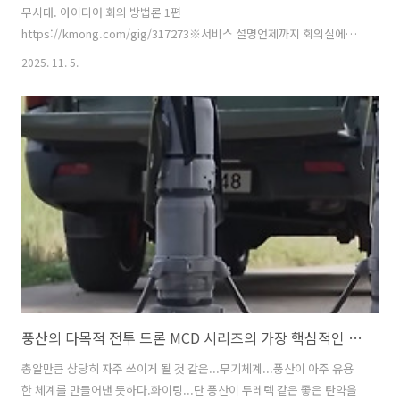
무시대. 아이디어 회의 방법론 1편
https://kmong.com/gig/317273※서비스 설명언제까지 회의실에서
..." data-og-host="kmong.com" data-og-source-
2025. 11. 5.
url="https://kmong.com/gig/317273" data-og-
url="https://kmong.com/gig/317273" data-og-
image="https://blog.kakaocdn.net/dna/Bg2dT/hyZMNgpm2J/AAAAA
credential=yqXZFxpELC7KVnFOS48ylbz2pIh7yKj8&expires=17881883
풍산의 다목적 전투 드론 MCD 시리즈의 가장 핵심적인 기술 특징
총알만큼 상당히 자주 쓰이게 될 것 같은...무기체계...풍산이 아주 유용
한 체계를 만들어낸 듯하다.화이팅...단 풍산이 두레텍 같은 좋은 탄약을