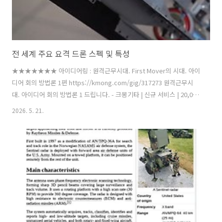
전 세계 주요 요격 드론 스펙 및 특성
★★★★★★★ 아이디어링 : 원격근무시대. First Mover의 시대. 아이
디어 회의 방법론 1편 https://kmong.com/gig/317273 원격근무시
대. 아이디어 회의 방법론 1 드립니다. - 크몽기타 | 신규 서비스 | 20,000
원부터 | 1일 이내 완료 | 10분 내 응답kmong.com 플랫폼의 불이 꺼지
2026. 5. 21.
고 인간의 노동이 디지털 자산으로 대체되는 ‘다크 팩토리’와 현대 전장
의 패러다임 변화는 매우 닮아 있습니다.과거 대규모 자본과 인력을 투입
하던 소모전에서, 이제는 저비용 고효율의 무인 기계들이 서로를 공격하
고 방어하는 ‘자동화 전쟁’의 시대로 진입했기 때문입니다.특히 현대 전
장에서 가장 위협적인 무기로 떠오른 자살폭탄 드론(FPV, 샤헤드 등)을
무력화하기 위해 전 세계 방산 기업..