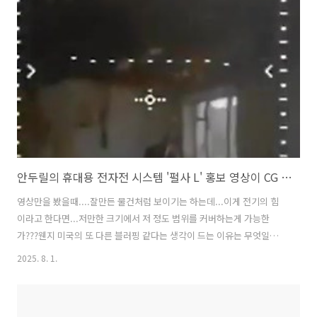
image="https://blog.kakaocdn.net/dna/HzyM2/hyZuHlrbUD/AAAAA
H2QDYKNsucao6l9xTJlPLTRlsFNFyuo92nqSi1/img.jpg?
credential=yqXZFxpELC7KVnFOS48ylbz2pIh7yKj8&expires=17881883
안두릴의 휴대용 전자전 시스템 '펄사 L' 홍보 영상이 CG 논란에 휩싸인 이유
영상만을 봤을때....잘만든 물건처럼 보이기는 하는데...이게 전기의 힘
이라고 한다면...저만한 크기에서 저 정도 범위를 커버하는게 가능한
가???웬지 미국의 또 다른 블러핑 같다는 생각이 드는 이유는 무엇일
까???드론 전쟁 뛰어든 천조국…'골든돔'까지 손보나 / 연합뉴스
2025. 8. 1.
(Yonhapnews) 📌 안두릴의 휴대용 전자전 시스템 '펄사 L' 홍보 영상이
CG 논란에 휩싸인 이유는 무엇인가요?안두릴의 휴대용 전자전 시스템
'펄사 L' 홍보 영상이 공개되자 실제 상황인지 컴퓨터 그래픽인지에 대한