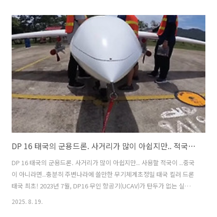
url="https://kmong.com/gig/317273" data-og-
url="https://kmong.com/gig/317273" data-og-
image="https://blog.kakaocdn.net/dna/i5ADp/hyZDaWYOKo/AAAA
credential=yqXZFxpELC7KVnFOS48ylbz2pIh7yKj8&expires=178818839
DP 16 태국의 군용드론. 사거리가 많이 아쉽지만.. 적국이 중국이 아니라면..충분히 쓸만한 무기체계
DP 16 태국의 군용드론. 사거리가 많이 아쉽지만.. 사용할 적국이 ..중국
이 아니라면..충분히 주변나라에 쓸만한 무기체계초정밀 태국 킬러 드론
태국 최초! 2023년 7월, DP16 무인 항공기(UCAV)가 탄두가 없는 실탄
레이저 유도 폭탄(LGB)을 시험하는 사진입니다.두 대의 DP16 무인 항공
2025. 8. 19.
기가 탄두가 없는 레이저 유도 폭탄을 투하하는 시험을 거쳤습니다. 시속