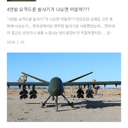
4연발 요격드론 발사기가 나오면 어떨까???
"4연발 요격드론 발사기"가 나오면 어떨까???코만도란 오래된 고전 영
화에 나오는거... 한국군에서도 화학탄 발사기로 사용했었는데... 한두대
의 접근은 샷건이나 권총 느낌나는 반드론장비가 적절하겠지만.... 군집
으로 덤비는 드론에게는 좀 더 규모가 큰게 현명한 방법이 아닐까?
2026. 2. 19.
https://youtube.com/shorts/usB-tcuLfXM?si=1rYrOjL9aN3V1C-
E" target="_blank" rel="noopener" data-mce-href="
https://youtube.com/shorts/usB-tcuLfXM?si=1rYrOjL9aN3V1C-
E">https://youtube.com/shorts/usB-tcuLfXM?
si=1rYrOjL9aN3V1C-E 푸틴 경호원이 감추고 있던 비밀..