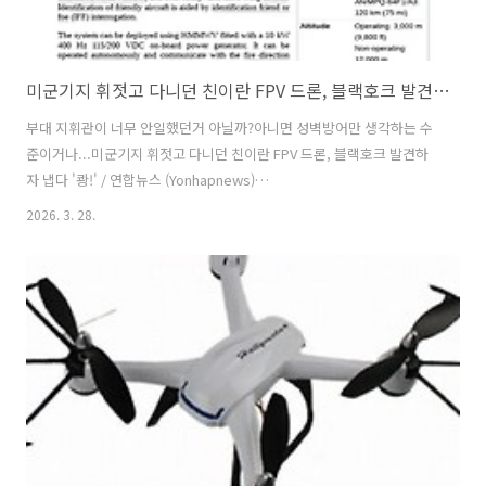
미군기지 휘젓고 다니던 친이란 FPV 드론, 블랙호크 발견하자 냅다 '쾅!'
부대 지휘관이 너무 안일했던거 아닐까?아니면 성벽방어만 생각하는 수
준이거나...미군기지 휘젓고 다니던 친이란 FPV 드론, 블랙호크 발견하
자 냅다 '쾅!' / 연합뉴스 (Yonhapnews)
https://www.youtube.com/watch?v=vAihoC9-Wfs📌 친이란 FPV
2026. 3. 28.
드론이 미군기지 블랙호크 헬기를 공격한 사건의 내용은? 이라크 바그다
드 주둔 미군기지 '캠프 빅토리'에 친이란 성향 무장조직의 FPV 드론이
침투하여 블랙호크 헬리콥터(HH-60M 구조기 추정)를 공격했으며, 이 과
정에서 미군의 단거리 방공망인 AN/MPQ-64 센티넬 레이더도 공격받아
화재가 발생했습니다. 이라크 미군 기지에 침투한 FPV 드론의 충격적인
공격 장면을 생생하게 담았습니다. 친이란 세력이 최신 블랙호크 헬..