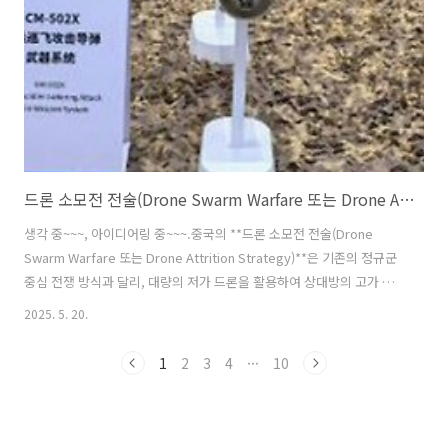
드론 소모전 전술(Drone Swarm Warfare 또는 Drone Attrition Strategy)
생각 중~~~, 아이디어링 중~~~.중국의 **드론 소모전 전술(Drone
Swarm Warfare 또는 Drone Attrition Strategy)**은 기존의 정규군
중심 전쟁 방식과 달리, 대량의 저가 드론을 활용하여 상대방의 고가 무
기와 방어체계를 압도하는 ‘양으로 질을 누르는’ 현대 전쟁 방식입니다.
2025. 5. 20.
아래에 이 전술의 개념과 특징, 의도, 실제 활용 사례 등을 정리해 드리겠
습니다.🔍 1. 드론 소모전 전술이란?✅ “고가의 적 무기를, 저가의 드론
1
2
3
4
···
10
으로 소모시키는 전략”수백~수천 대의 저가 드론을 동시 다발적으로 투
입해,적의 방공망, 레이더, 미사일 요격체계를 과부하시키고,결국 적의
고가 자산(전투기, 패트리어트 미사일, 레이더 등)을 소모시키거나 무력