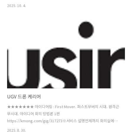
https://richcat.tistory.com/20005 [리치캣의 현재 그리고 미래:티스
2025. 10. 4.
토리] YAKEDA Light Weight Quick Release Combat Plate Carrier
1000D Nylon Molle Chaleco Tactico Tactical Vest MC Arid
CamoSmarter Shopping, Better Living!
Aliexpress.comwww.aliexpress.com 📌 LIG넥스원이 제시한 '해검-
X'는 무엇인가요? 해검-X는 유인 함정과 전투가 가..
UGV 드론 케리어
★★★★★★★ 아이디어링 : First Mover. 퍼스트무버의 시대. 원격근
무시대. 아이디어 회의 방법론 1편
https://kmong.com/gig/317273※서비스 설명언제까지 회의실에서
..." data-og-host="kmong.com" data-og-source-
2025. 8. 30.