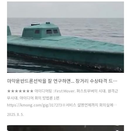
130km의 속도로 비행하여 수평 거리 2km, 지상 약 6,000피트(2km) 고
도에서 목표물을 타격했습니다. 폭탄의 사거리는 25초(초당 80m)의 도
달 시간으로 목표물을 정확하게 타격할 수 있었습니다. 이 시험은 국방기
술원(DTI)과의 합작 투자 회사인 에어로테크놀로지 인더스트리(ATIL)에
서 수행했습니다.DP16은 DP20보다 작..
마약운반드론선박을 잘 연구하면... 장거리 수상타격 드론의 지배적 디자인을 확보가능할수도...
★★★★★★★ 아이디어링 : First Mover. 퍼스트무버의 시대. 원격근
무시대. 아이디어 회의 방법론 1편
https://kmong.com/gig/317273※서비스 설명언제까지 회의실에서
..." data-og-host="kmong.com" data-og-source-
2025. 8. 5.
url="https://kmong.com/gig/317273" data-og-
url="https://kmong.com/gig/317273" data-og-