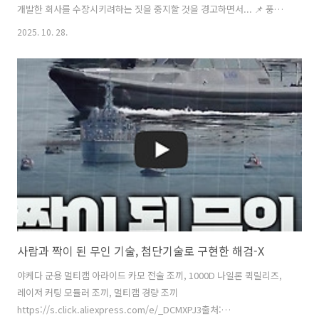
개발한 회사를 수장시키려하는 짓을 중지할 것을 경고하면서... 📌 풍산
의 다목적 전투 드론 MCD 시리즈의 가장 핵심적인 기술 특징은 무엇인
2025. 10. 28.
가?풍산 드론 기술의 핵심은 자신들의 독보적인 탄약 기술을 최첨단 비
행 플랫폼인 동축반전 로터 방식과 결합하여 완전히 새로운 차원의 능력
을 만드는 것입니다.💡 동축반전 로터(Coaxial Rotor) 방식이 군사적으
로 가져오는 이점은 무엇인가?고효율 및 안정성: 꼬리 날개 구동에 쓰일
에너지를 양력 생성에 집중하여 비행 효율이 높아지고 악천후 작전 능력
이 향상됩니다.소형화 및 경량화: 꼬리 날개와 관련 부품이 불필요해 ..
사람과 짝이 된 무인 기술, 첨단기술로 구현한 해검-X
야케다 군용 멀티캠 아라이드 카모 전술 조끼, 1000D 나일론 퀵릴리즈,
레이저 커팅 모듈러 조끼, 멀티캠 경량 조끼
https://s.click.aliexpress.com/e/_DCMXPJ3출처: