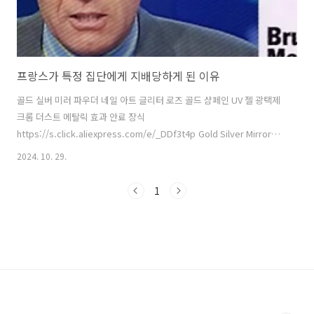
프랑스가 특정 집단에게 지배당하게 된 이유
골드 실버 미러 파우더 네일 아트 글리터 로즈 골드 샴페인 UV 젤 광택제
크롬 더스트 메탈릭 효과 안료 장식
https://s.click.aliexpress.com/e/_DDf3t4p Gold Silver Mirror
Powder Nail Art Glitter Rose Gold Champange UV Gel Polish
2024. 10. 29.
Chrome Dust Metallic Effect Pigment Decoration - AlSmarter
Shopping, Better Living! Aliexpress.comwww.aliexpress.com출
1
처: https://ilovebusiness.tistory.com/6939 [아이러브비즈니스:티
스토리]서울대는 봉건제를 뒤엎는 혁명조차 안한 집단인데.... 이는 어
찌 처리해야 할까..