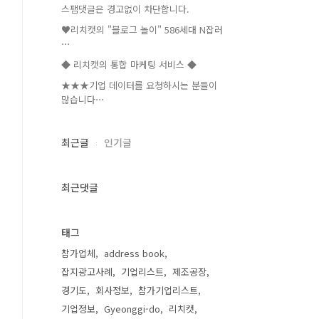
스팸댓글은 경고없이 차단합니다.
♥리치캣의 "블로그 놀이" 586세대 N잡러
⋯
◆ 리치캣의 통합 마케팅 서비스 ◆
★★★기업 데이터를 요청하시는 분들이
많습니다⋯
최근글
인기글
최근댓글
태그
참가업체
address book
잡지광고사례
기업리스트
제조공장
경기도
회사정보
참가기업리스트
기업정보
Gyeonggi-do
리치캣