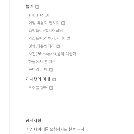
놀기
THE 1 to 10
여행.박람회.전시회
쇼핑놀이+얼리어답터
익스트림.격투기.서바이벌
영화,다큐멘터리
사진(I♥Images),음악,예술가
하늘에서 본 지구
꼰대와 라떼
리치캣의 미래
우주를 향해
공지사항
기업 데이터를 요청하시는 분들 공지