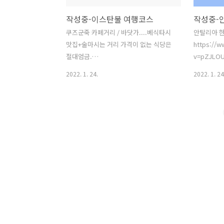
작성중-이스탄불 여행코스
작성중-
쿠즈군죽 카페거리 / 바닷가....베식타시
안탈리아 
맛집+술마시는 거리 가격이 없는 식당은
https://
절대엄금.
v=pZJLO
https://www.youtube.com/watch?
2022. 1. 24.
2022. 1. 24
v=gJOk-6HwwuI