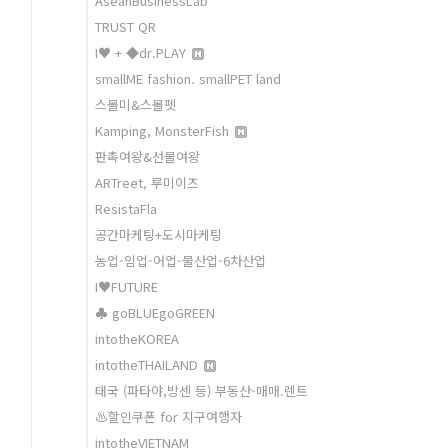
AseanBusinessLab
TRUST QR
I♥ + ◆dr.PLAY
smallME fashion. smallPET land
스몰미&스몰펫
Kamping, MonsterFish
판촉여왕&선물여왕
ARTreet, 루미이즈
ResistaFla
공간마케팅+도시마케팅
농업-임업-어업-물산업-6차산업
I♥FUTURE
♣ goBLUEgoGREEN
intotheKOREA
intotheTHAILAND
태국 (파타야,방센 등) 부동산-매매.렌트
♨할인쿠폰 for 지구여행자
intotheVIETNAM