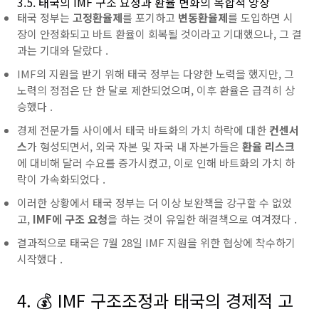
3.5. 태국의 IMF 구조 요청과 환율 변화의 복합적 양상
태국
정부는
고정환율제
를 포기하고
변동환율제
를 도입하면 시
장이 안정화되고 바트
환율이 회복될 것이라고 기대했으나, 그 결
과는 기대와 달랐다 .
IMF의 지원을 받기 위해
태국
정부는 다양한 노력을 했지만, 그
노력의 정점은 단 한 달로 제한되었으며, 이후
환율은 급격히 상
승했다 .
경제 전문가들 사이에서
태국
바트화의 가치 하락에 대한
컨센서
스
가 형성되면서, 외국 자본 및 자국 내 자본가들은
환율
리스크
에 대비해
달러
수요를 증가시켰고, 이로 인해
바트화의 가치 하
락이 가속화되었다 .
이러한 상황에서
태국
정부는 더 이상 보완책을 강구할 수 없었
고,
IMF에 구조 요청
을 하는 것이 유일한 해결책으로 여겨졌다 .
결과적으로
태국은 7월 28일
IMF
지원을 위한 협상에 착수하기
시작했다 .
4. 💰 IMF 구조조정과 태국의 경제적 고