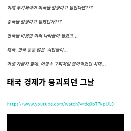
이제 투기세력이 미국을 털겠다고 덤빈다면???
중국을 털겠다고 덤볐던가???
한국을 비롯한 여러 나라들이 털렸고,,,
태국, 한국 등등 많은 서민들이...
야생 가물치 앞에, 어항속 구피처럼 잡아먹혔던 시대...
태국 경제가 붕괴되던 그날
https://www.youtube.com/watch?v=dq0bT7kpUL0