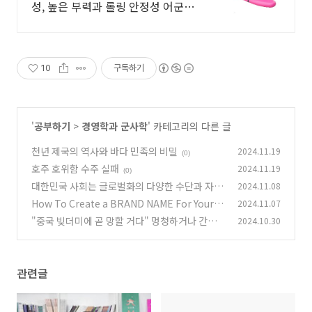
성, 높은 부력과 롤링 안정성 어군탐
지기!
10
구독하기
'
공부하기
>
경영학과 군사학
' 카테고리의 다른 글
천년 제국의 역사와 바다 민족의 비밀
2024.11.19
(0)
호주 호위함 수주 실패
2024.11.19
(0)
대한민국 사회는 글로벌화의 다양한 수단과 자산
2024.11.08
을 늘려나가야 한다는 말이다.
How To Create a BRAND NAME For Your B
2024.11.07
(0)
usiness That LASTS
"중국 빚더미에 곧 망할 거다" 멍청하거나 간첩
2024.10.30
(0)
일 것이다.
(0)
관련글