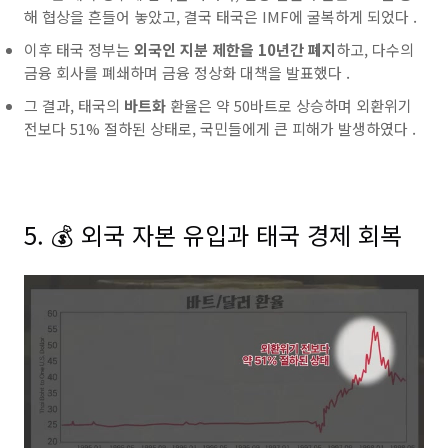
해 협상을 흔들어 놓았고, 결국
태국은
IMF에 굴복하게 되었다 .
이후
태국
정부는
외국인 지분 제한을 10년간 폐지
하고, 다수의
금융 회사를 폐쇄하며
금융 정상화
대책을 발표했다 .
그 결과,
태국의
바트화
환율은 약 50바트로 상승하며 외환위기
전보다 51% 절하된 상태로, 국민들에게 큰 피해가 발생하였다 .
5. 💰 외국 자본 유입과 태국 경제 회복