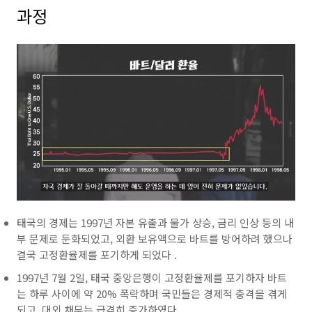
과정
태국의 경제는 1997년
자본 유출과 물가 상승,
금리 인상
등의 내
부 문제로 둔화되었고,
외환 보유액으로 바트를 방어하려 했으나
결국 고정환율제를 포기하게 되었다 .
1997년 7월 2일,
태국
중앙은행이 고정환율제를 포기하자 바트
는 하루 사이에 약 20% 폭락하며 국민들은 경제적 충격을 겪게
되고, 대외 채무는 급격히 증가하였다 .