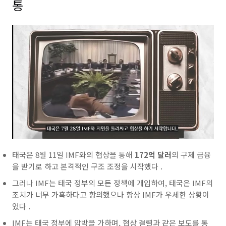
통
태국은 8월 11일
IMF와의 협상을 통해
172억
달러
의 구제 금융
을 받기로 하고 본격적인
구조 조정을 시작했다 .
그러나
IMF는
태국
정부의 모든 정책에 개입하여,
태국은
IMF의
조치가 너무 가혹하다고 항의했으나 항상
IMF가 우세한 상황이
었다 .
IMF는
태국
정부에 압박을 가하며, 협상 결렬과 같은 보도를 통