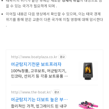
태국이의 위기가 끝난 후에는 새로운
경제적 위협
의 대상으로 삼
을 수 있는 국가가 필요하게 되며 .
이어질 내용은 다음 영상에서 확인할 수 있으며, 이는
태국
경제
위기를 통해 얻은 교훈이 다른 국가에 미칠 영향에 대해 암시한다
.
http://www.boatplaza.co.kr
광고
어군탐지기전문 보트프라자
100%정품, 고무보트, 어군탐지기,
민코타, 선외기 등 각종 보트용품 판
매.
http://www.the-boat.kr/
광고
어군탐지기는 더보트 높은 부력
과 롤링 안전성!
합리적인 가격, 업그레이드 된 내구