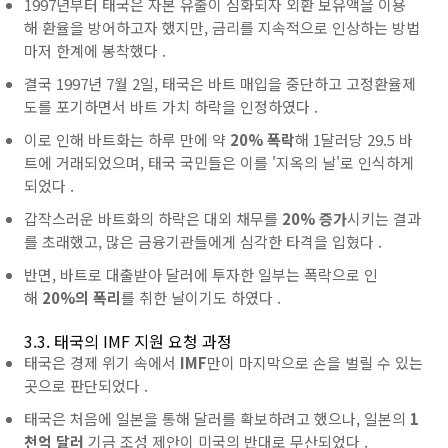
1997년부터
태국은
자본 유출이 심화되자
외환 보유액을 이용
해
환율을 방어하고자 했지만, 금리를 지속적으로 인상하는 방법
마저 한계에 봉착했다 .
결국 1997년 7월 2일,
태국은 바트 매입을 중단하고 고정환율제
도를 포기하면서 바트 가치 하락을 인정하였다 .
이로 인해
바트화는 하루 만에 약
20% 폭락
해 1달러당 29.5 바
트에 거래되었으며,
태국
국민들은 이를 '지옥의 날'로 인식하게
되었다 .
갑작스러운
바트화의 하락은 대외 채무를
20% 증가
시키는 결과
를 초래했고, 많은 금융기관들에게 심각한 타격을 입혔다 .
반면, 바트로 대출받아
달러에 투자한 일부는 폭락으로 인
해
20%의 폭리
를 취한 날이기도 하였다 .
3.3. 태국의 IMF 지원 요청 과정
태국은 경제 위기 속에서
IMF
만이 마지막으로 손을 벌릴 수 있는
곳으로 판단되었다 .
태국은 처음에 일본을 통해
달러를 확보하려고 했으나, 일본의
1
천억
달러
기금 조성 제안이 미국의 반대로 무산되었다 .