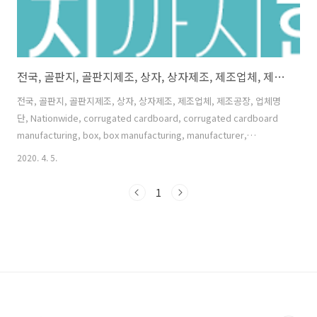
전국, 골판지, 골판지제조, 상자, 상자제조, 제조업체, 제조공장, 업체명단,
전국, 골판지, 골판지제조, 상자, 상자제조, 제조업체, 제조공장, 업체명
단, Nationwide, corrugated cardboard, corrugated cardboard
manufacturing, box, box manufacturing, manufacturer,
manufacturing plant, company list, 회사명 주소 공장등록일 업종 업
2020. 4. 5.
종코드 생산품 회사 Tel 홈페이지 세강판지(주) 강원도 강릉시 주문진읍
농공단지길 28-21 2003-11-14 골판지 제조업,골판지 상자 및 가공제품
1
제조업,배전반 및 전기 자동제어반 제조업 17211,17212,28123 골판지
상자,수배전반 및 전기 자동제어반, _033_6621511 코스텍포장(주) 강
원도 영월군 북면 절터길 48 201..