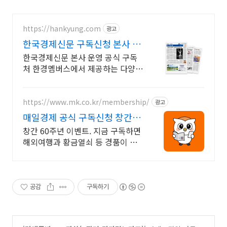
https://hankyung.com
광고
한국경제신문 구독신청 본사 단
독 독자 혜택 제공
한국경제신문 본사 운영 공식 구독
처 한경멤버스에서 제공하는 다양한
상품과 혜택들! 정보의 격차가 곧 수
익의 격차가 됩니다, 한국경제신문
과 함께 차이를 만들어가세요.
https://www.mk.co.kr/membership/
광고
매일경제 공식 구독신청 창간
60주년 이벤트
창간 60주년 이벤트. 지금 구독하면
해외여행과 황금열쇠 등 경품이 한
가득! 2026년 새해에는 매경과 함께
하세요
공감
구독하기