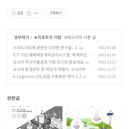
공감
구독하기
'
공부하기
>
★리포트의 거탑
' 카테고리의 다른 글
스마트시티에 관련된 다양한 연구들...1
2022.01.06
(0)
ICT 기반 재해예방계측관리시스템. 체계적인 재
2022.01.01
난안전관리.
오사카 역사박물관과 각종 전시회 홍보자료
2021.12.27
(0)
(0)
오사카 탑갤런트 등 바닷가 여행지, 오사카부 사
2021.12.27
키시마 청사 전망대
e-Logistics 선도모델 구축방안 세미나 2
2021.12.25
(0)
(0)
관련글