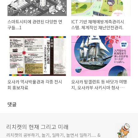
스마트시티에 관련된 다양한 연
ICT 기반 재해예방계측관리시
구들...1
스템. 체계적인 재난안전관리.
오사카 역사박물관과 각종 전시
오사카 탑갤런트 등 바닷가 여행
회 홍보자료
지, 오사카부 사키시마 청사 전
망대
댓글
리치캣의 현재 그리고 미래
리치캣의 공부하기, 놀기, 일하기, 놀면서 일하기.... &