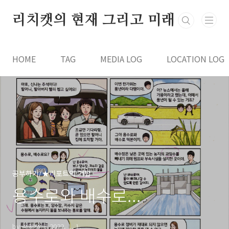
본문 바로가기
리치캣의 현재 그리고 미래
HOME
TAG
MEDIA LOG
LOCATION LOG
공부하기/★리포트의 거탑
용수로와 배수로...
by 리치캣
2022. 1. 1.