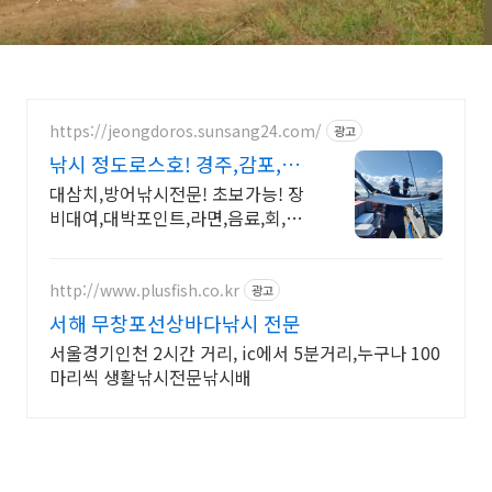
https://jeongdoros.sunsang24.com/
광고
낚시 정도로스호! 경주,감포,대
삼치 방어 넘버
대삼치,방어낚시전문! 초보가능! 장
비대여,대박포인트,라면,음료,회,얼
음 무한제공!
http://www.plusfish.co.kr
광고
서해 무창포선상바다낚시 전문
서울경기인천 2시간 거리, ic에서 5분거리,누구나 100
마리씩 생활낚시전문낚시배