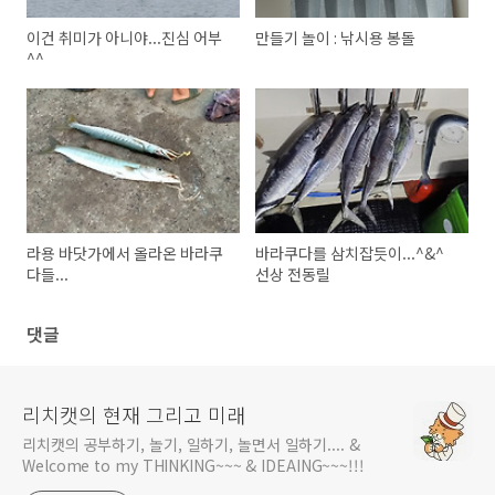
이건 취미가 아니야...진심 어부
만들기 놀이 : 낚시용 봉돌
^^
라용 바닷가에서 올라온 바라쿠
바라쿠다를 삼치잡듯이...^&^
다들...
선상 전동릴
댓글
리치캣의 현재 그리고 미래
리치캣의 공부하기, 놀기, 일하기, 놀면서 일하기.... &
Welcome to my THINKING~~~ & IDEAING~~~!!!