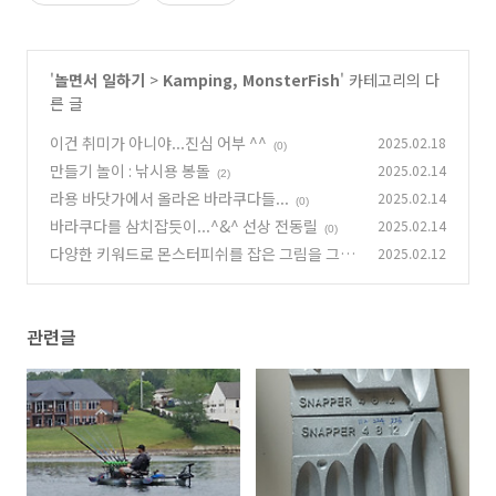
'
놀면서 일하기
>
Kamping, MonsterFish
' 카테고리의 다
른 글
이건 취미가 아니야...진심 어부 ^^
2025.02.18
(0)
만들기 놀이 : 낚시용 봉돌
2025.02.14
(2)
라용 바닷가에서 올라온 바라쿠다들...
2025.02.14
(0)
바라쿠다를 삼치잡듯이...^&^ 선상 전동릴
2025.02.14
(0)
다양한 키워드로 몬스터피쉬를 잡은 그림을 그려
2025.02.12
보려 했는데....ㅠㅠ 맘에 드는게 하나도 없음.
(0)
관련글