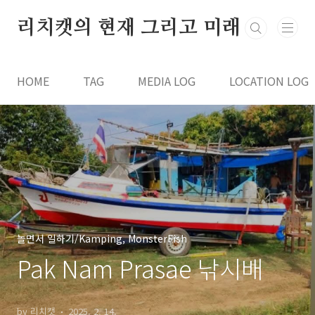
본문 바로가기
리치캣의 현재 그리고 미래
HOME
TAG
MEDIA LOG
LOCATION LOG
놀면서 일하기/Kamping, MonsterFish
Pak Nam Prasae 낚시배
by 리치캣
2025. 2. 14.