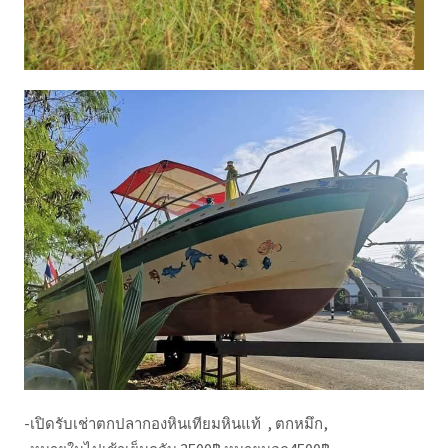
-เปิดรับเช่าตกปลากองหินเทียมหินแท้ , ตกหมึก,