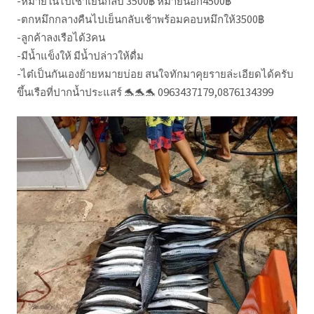
-หมายในไปเช้าเย็นกลับ 3500฿ หมายนอก4500฿
-ตกหมึกกลางคืนไปเย็นกลับเช้าพร้อมคอบหมึกให้3500฿
-ลูกค้าลงเรือได้3คน
-มีน้ำแข็งให้ มีน้ำปล่าวให้ดื่ม
-ไต๋เป็นกันเองย้ายหมายบ่อย สนใจทักมาคุยรายล่ะเอียดได้ครับ
ขึ้นเรือที่ปากน้ำประแสร์ 🐬🐬🐬 0963437179,0876134399