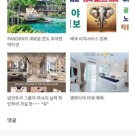
PANORA의 새로운 콘도 프레젠
태국 비자서비스 업체
테이션
반얀트리 그룹의 마사지 실력 확
엠파이어 타워 매매.
인하러 가실 분~~~ ^&^
댓글