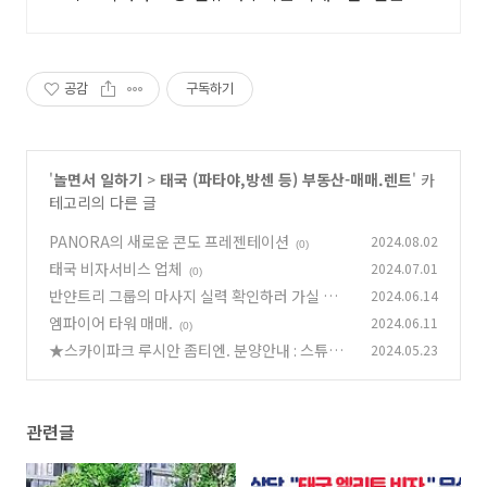
폰팩+5% 추가적립 혜택! 여행도 이제 쿠팡에서!
공감
구독하기
'
놀면서 일하기
>
태국 (파타야,방센 등) 부동산-매매.렌트
' 카
테고리의 다른 글
PANORA의 새로운 콘도 프레젠테이션
2024.08.02
(0)
태국 비자서비스 업체
2024.07.01
(0)
반얀트리 그룹의 마사지 실력 확인하러 가실 분~
2024.06.14
~~ ^&^
엠파이어 타워 매매.
2024.06.11
(0)
(0)
★스카이파크 루시안 좀티엔. 분양안내 : 스튜디
2024.05.23
오. 32.9sqm
(0)
관련글