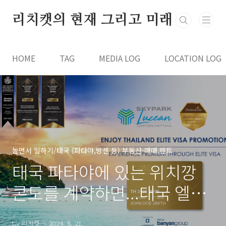
본문 바로가기
리치캣의 현재 그리고 미래
HOME
TAG
MEDIA LOG
LOCATION LOG
놀면서 일하기/태국 (파타야,방센 등) 부동산-매매.렌트
태국 파타야에 있는 위치깡
콘도를 계약하면...태국 엘리
트 비자를...
by 리치캣
2024. 6. 21.